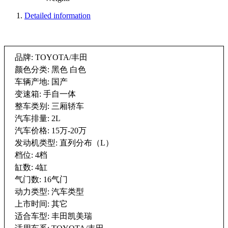
Detailed information
品牌: TOYOTA/丰田
颜色分类: 黑色 白色
车辆产地: 国产
变速箱: 手自一体
整车类别: 三厢轿车
汽车排量: 2L
汽车价格: 15万-20万
发动机类型: 直列分布（L）
档位: 4档
缸数: 4缸
气门数: 16气门
动力类型: 汽车类型
上市时间: 其它
适合车型: 丰田凯美瑞