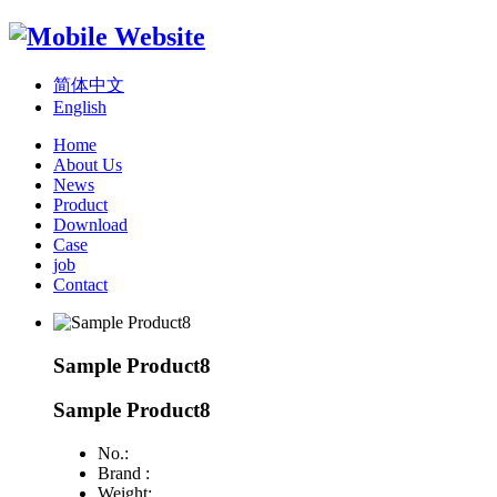
简体中文
English
Home
About Us
News
Product
Download
Case
job
Contact
Sample Product8
Sample Product8
No.:
Brand :
Weight: